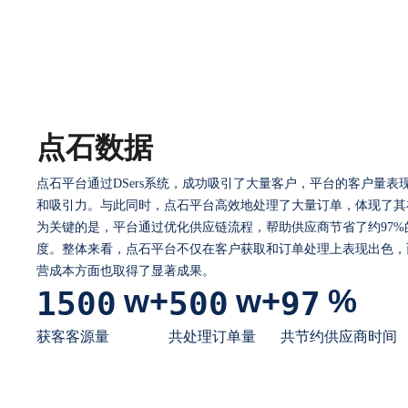
0
1
2
0
3
1
0
0
4
2
点石数据
1
1
5
3
点石平台通过DSers系统，成功吸引了大量客户，平台的客户量
2
2
6
4
和吸引力。与此同时，点石平台高效地处理了大量订单，体现了其
3
3
7
5
为关键的是，平台通过优化供应链流程，帮助供应商节省了约97%
度。整体来看，点石平台不仅在客户获取和订单处理上表现出色，
0
4
4
8
6
营成本方面也取得了显著成果。
w+
w+
%
1
5
0
0
5
0
0
9
7
2
6
1
1
6
1
1
8
获客客源量
共处理订单量
共节约供应商时间
3
7
2
2
7
2
2
9
4
8
3
3
8
3
3