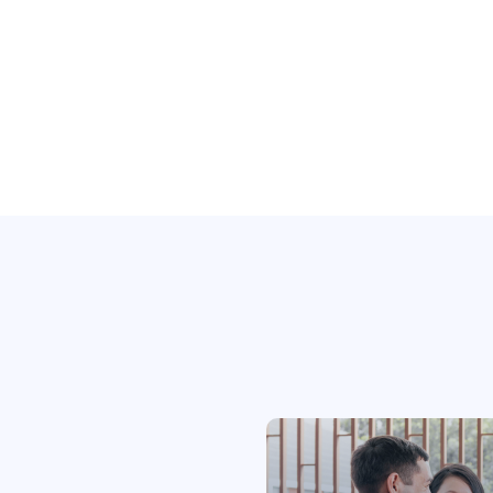
5
9
4
4
9
4
4
6
5
5
5
5
7
6
6
6
6
8
7
7
7
7
9
8
8
8
8
9
9
9
9